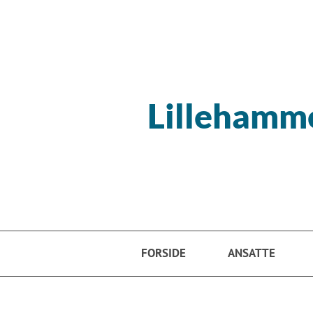
Hopp til hovedinnhold
Lillehamm
FORSIDE
ANSATTE